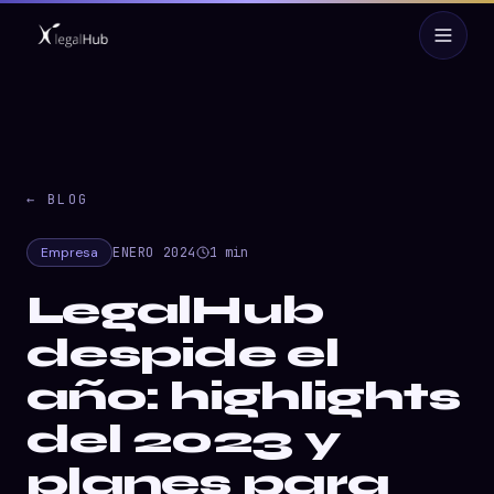
← BLOG
Empresa
ENERO 2024
1
min
LegalHub
despide el
año: highlights
del 2023 y
planes para