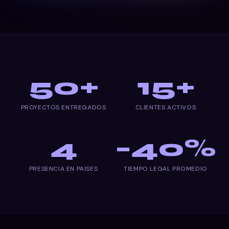
50
+
15
+
Impacto en números
PROYECTOS ENTREGADOS
CLIENTES ACTIVOS
4
−
40
%
PRESENCIA EN PAISES
TIEMPO LEGAL PROMEDIO