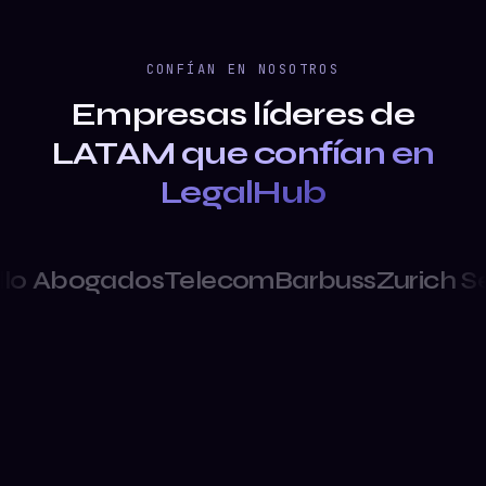
CONFÍAN EN NOSOTROS
Empresas líderes de
LATAM que confían en
LegalHub
ados
Telecom
Barbuss
Zurich Seguros
G