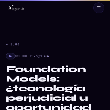
← BLOG
IA
OCTUBRE 2023
1
min
Foundation
Models:
¿tecnología
perjudicial u
oportunidad