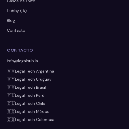
Casos de Éxito
Hubby (IA)
Blog
Contacto
CONTACTO
info@legalhub.la
🇦🇷
Legal Tech
Argentina
🇺🇾
Legal Tech
Uruguay
🇧🇷
Legal Tech
Brasil
🇵🇪
Legal Tech
Perú
🇨🇱
Legal Tech
Chile
🇲🇽
Legal Tech
México
🇨🇴
Legal Tech
Colombia