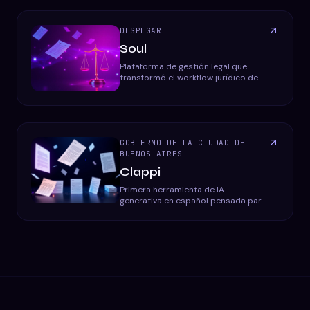
DESPEGAR
Soul
Plataforma de gestión legal que
transformó el workflow jurídico de
Despegar, automatizando la gestión
de oficios y documentos.
GOBIERNO DE LA CIUDAD DE
BUENOS AIRES
Clappi
Primera herramienta de IA
generativa en español pensada para
reescribir textos jurídicos en
lenguaje claro y accesible para el
ciudadano.