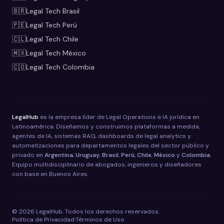
🇧🇷
Legal Tech
Brasil
🇵🇪
Legal Tech
Perú
🇨🇱
Legal Tech
Chile
🇲🇽
Legal Tech
México
🇨🇴
Legal Tech
Colombia
LegalHub
es la empresa líder de Legal Operations e IA jurídica en
Latinoamérica. Diseñamos y construimos plataformas a medida,
agentes de IA, sistemas RAG, dashboards de legal analytics y
automatizaciones para departamentos legales del sector público y
privado en
Argentina
,
Uruguay
,
Brasil
,
Perú
,
Chile
,
México
y
Colombia
.
Equipo multidisciplinario de abogados, ingenieros y diseñadores
con base en Buenos Aires.
©
2026
LegalHub. Todos los derechos reservados.
Política de Privacidad
·
Términos de Uso