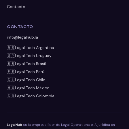
Contacto
CONTACTO
info@legalhub.la
🇦🇷
Legal Tech
Argentina
🇺🇾
Legal Tech
Uruguay
🇧🇷
Legal Tech
Brasil
🇵🇪
Legal Tech
Perú
🇨🇱
Legal Tech
Chile
🇲🇽
Legal Tech
México
🇨🇴
Legal Tech
Colombia
LegalHub
es la empresa líder de Legal Operations e IA jurídica en