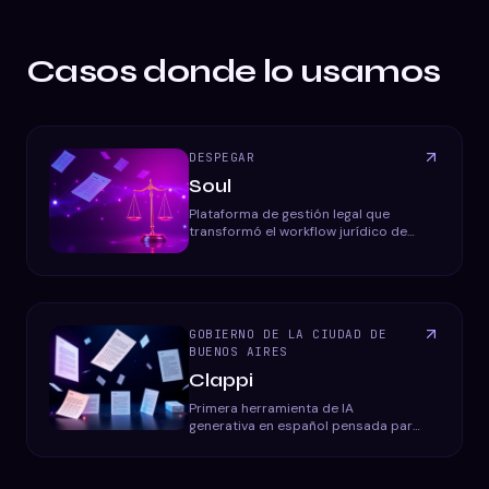
Casos donde lo usamos
DESPEGAR
Soul
Plataforma de gestión legal que
transformó el workflow jurídico de
Despegar, automatizando la gestión
de oficios y documentos.
GOBIERNO DE LA CIUDAD DE
BUENOS AIRES
Clappi
Primera herramienta de IA
generativa en español pensada para
reescribir textos jurídicos en
lenguaje claro y accesible para el
ciudadano.