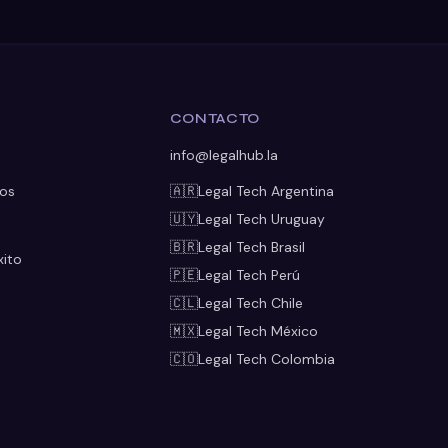
A
CONTACTO
info@legalhub.la
os
🇦🇷
Legal Tech
Argentina
🇺🇾
Legal Tech
Uruguay
🇧🇷
Legal Tech
Brasil
xito
🇵🇪
Legal Tech
Perú
🇨🇱
Legal Tech
Chile
🇲🇽
Legal Tech
México
🇨🇴
Legal Tech
Colombia