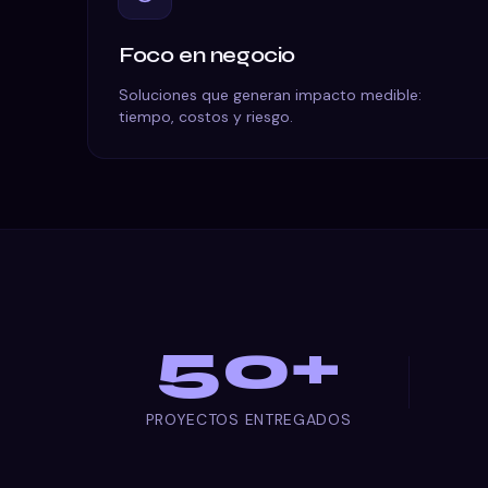
Foco en negocio
Soluciones que generan impacto medible:
tiempo, costos y riesgo.
50
+
Impacto en números
PROYECTOS ENTREGADOS