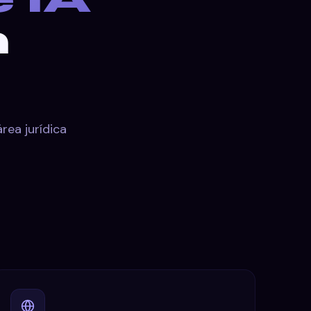
n
ea jurídica