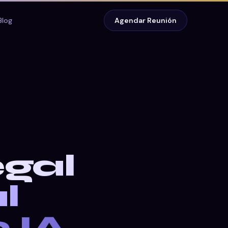
Blog
Agendar Reunión
gal
l
 IA