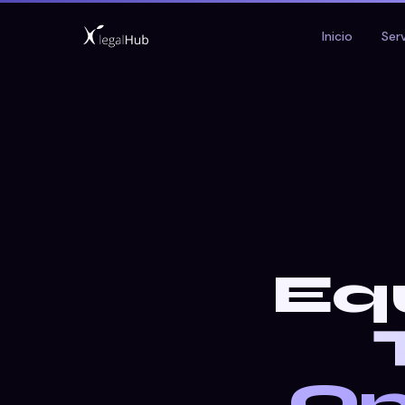
Inicio
Ser
Eq
Op