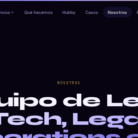
vicios
Qué hacemos
Hubby
Casos
Nosotros
NOSOTROS
uipo de
Le
Tech, Lega
erations e