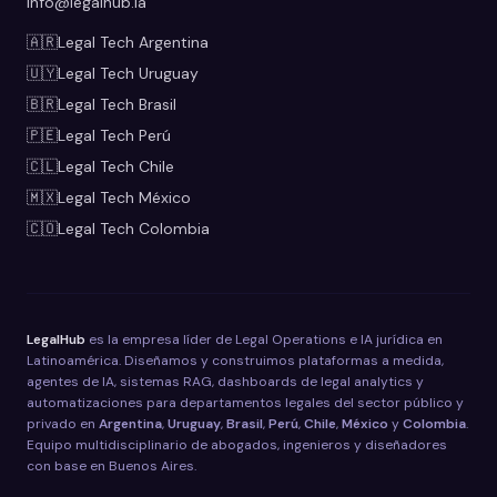
info@legalhub.la
🇦🇷
Legal Tech
Argentina
🇺🇾
Legal Tech
Uruguay
🇧🇷
Legal Tech
Brasil
🇵🇪
Legal Tech
Perú
🇨🇱
Legal Tech
Chile
🇲🇽
Legal Tech
México
🇨🇴
Legal Tech
Colombia
LegalHub
es la empresa líder de Legal Operations e IA jurídica en
Latinoamérica. Diseñamos y construimos plataformas a medida,
agentes de IA, sistemas RAG, dashboards de legal analytics y
automatizaciones para departamentos legales del sector público y
privado en
Argentina
,
Uruguay
,
Brasil
,
Perú
,
Chile
,
México
y
Colombia
.
Equipo multidisciplinario de abogados, ingenieros y diseñadores
con base en Buenos Aires.