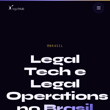
BRASIL
Legal
Tech e
Legal
Operations
no
Brasil