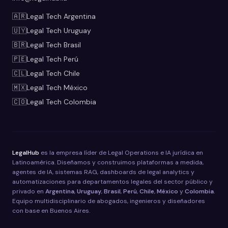
🇦🇷
Legal Tech
Argentina
🇺🇾
Legal Tech
Uruguay
🇧🇷
Legal Tech
Brasil
🇵🇪
Legal Tech
Perú
🇨🇱
Legal Tech
Chile
🇲🇽
Legal Tech
México
🇨🇴
Legal Tech
Colombia
LegalHub
es la empresa líder de Legal Operations e IA jurídica en
Latinoamérica. Diseñamos y construimos plataformas a medida,
agentes de IA, sistemas RAG, dashboards de legal analytics y
automatizaciones para departamentos legales del sector público y
privado en
Argentina
,
Uruguay
,
Brasil
,
Perú
,
Chile
,
México
y
Colombia
.
Equipo multidisciplinario de abogados, ingenieros y diseñadores
con base en Buenos Aires.