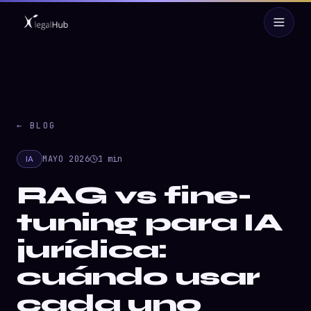
← BLOG
IA
MAYO 2026
1
min
RAG vs fine-
tuning para IA
jurídica:
cuándo usar
cada uno