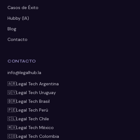
Casos de Éxito
Hubby (IA)
Blog
Contacto
CONTACTO
info@legalhub.la
🇦🇷
Legal Tech
Argentina
🇺🇾
Legal Tech
Uruguay
🇧🇷
Legal Tech
Brasil
🇵🇪
Legal Tech
Perú
🇨🇱
Legal Tech
Chile
🇲🇽
Legal Tech
México
🇨🇴
Legal Tech
Colombia