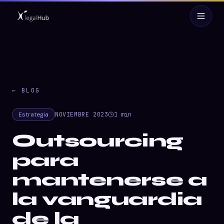
← BLOG
Estrategia
NOVIEMBRE 2023
1
min
Outsourcing
para
mantenerse a
la vanguardia
de la