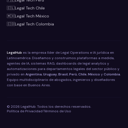
🇵🇪
Legal Tech
Perú
🇨🇱
Legal Tech
Chile
🇲🇽
Legal Tech
México
🇨🇴
Legal Tech
Colombia
LegalHub
es la empresa líder de Legal Operations e IA jurídica en
Latinoamérica. Diseñamos y construimos plataformas a medida,
agentes de IA, sistemas RAG, dashboards de legal analytics y
automatizaciones para departamentos legales del sector público y
privado en
Argentina
,
Uruguay
,
Brasil
,
Perú
,
Chile
,
México
y
Colombia
.
Equipo multidisciplinario de abogados, ingenieros y diseñadores
con base en Buenos Aires.
©
2026
LegalHub. Todos los derechos reservados.
Política de Privacidad
·
Términos de Uso