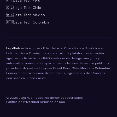
🇵🇪
Legal Tech
Perú
🇨🇱
Legal Tech
Chile
🇲🇽
Legal Tech
México
🇨🇴
Legal Tech
Colombia
LegalHub
es la empresa líder de Legal Operations e IA jurídica en
Latinoamérica. Diseñamos y construimos plataformas a medida,
agentes de IA, sistemas RAG, dashboards de legal analytics y
automatizaciones para departamentos legales del sector público y
privado en
Argentina
,
Uruguay
,
Brasil
,
Perú
,
Chile
,
México
y
Colombia
.
Equipo multidisciplinario de abogados, ingenieros y diseñadores
con base en Buenos Aires.
©
2026
LegalHub. Todos los derechos reservados.
Política de Privacidad
·
Términos de Uso