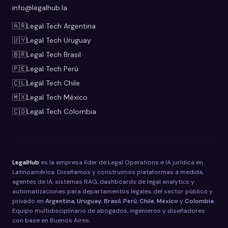
info@legalhub.la
🇦🇷
Legal Tech
Argentina
🇺🇾
Legal Tech
Uruguay
🇧🇷
Legal Tech
Brasil
🇵🇪
Legal Tech
Perú
🇨🇱
Legal Tech
Chile
🇲🇽
Legal Tech
México
🇨🇴
Legal Tech
Colombia
LegalHub
es la empresa líder de Legal Operations e IA jurídica en
Latinoamérica. Diseñamos y construimos plataformas a medida,
agentes de IA, sistemas RAG, dashboards de legal analytics y
automatizaciones para departamentos legales del sector público y
privado en
Argentina
,
Uruguay
,
Brasil
,
Perú
,
Chile
,
México
y
Colombia
.
Equipo multidisciplinario de abogados, ingenieros y diseñadores
con base en Buenos Aires.