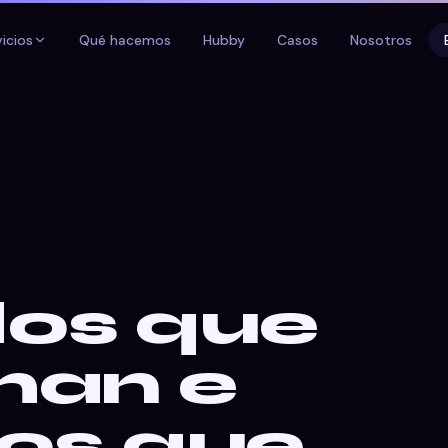
vicios
Qué hacemos
Hubby
Casos
Nosotros
os que
man e
ros que