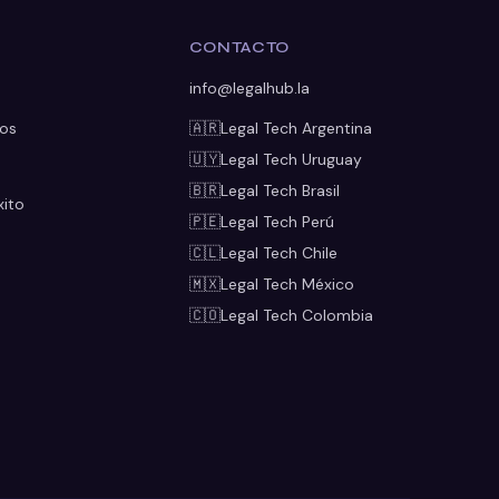
A
CONTACTO
info@legalhub.la
os
🇦🇷
Legal Tech
Argentina
🇺🇾
Legal Tech
Uruguay
🇧🇷
Legal Tech
Brasil
xito
🇵🇪
Legal Tech
Perú
🇨🇱
Legal Tech
Chile
🇲🇽
Legal Tech
México
🇨🇴
Legal Tech
Colombia