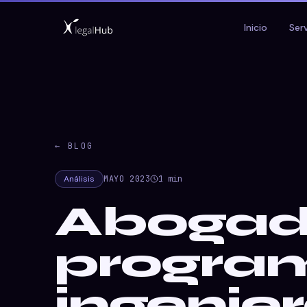
Inicio
Ser
← BLOG
Análisis
MAYO 2023
1
min
Abogad
progra
ingenie